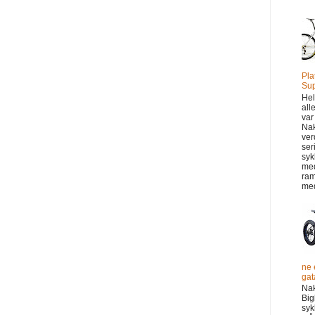
Pla
Sup
Hel
all
var
Na
ver
ser
syk
me
ram
med
ne 
gata
Na
Big
syk