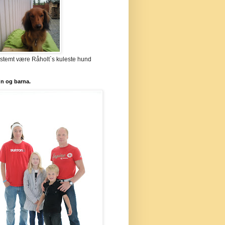
stemt være Råholt`s kuleste hund
`n og barna.