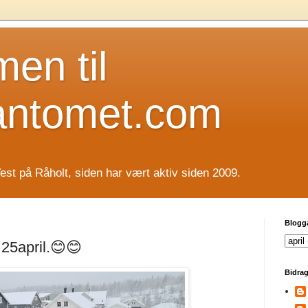
en til
antomet.com
est på Råholt, siden har vært aktiv siden 2009.
Blogg
25april.😊😊
Bidrag