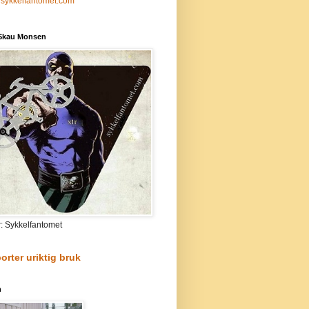
sykkelfantomet.com
 Skau Monsen
r: Sykkelfantomet
orter uriktig bruk
n