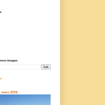
re
 denne bloggen
rt
t mars 2026.