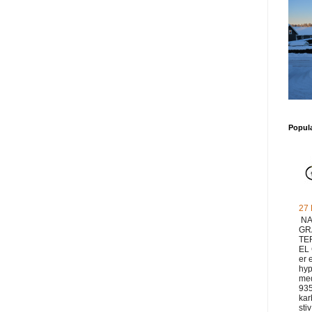
Popul
27
NA
GR
TE
EL
er 
hyp
med
93
ka
sti