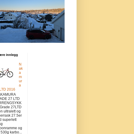
ære innlegg
N
ak
a
m
ur
a
 LTD 2016
KAMURA
ADE 27 LTD
RRENGSYKK
 Grade 27LTD
en ultralett og
errask 27.5er
 superlett
5g
rbonramme og
v 530g karbo...