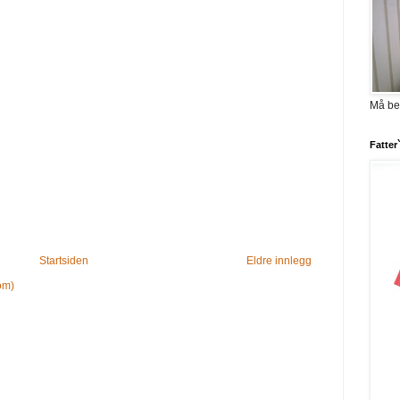
Må be
Fatter
Startsiden
Eldre innlegg
om)