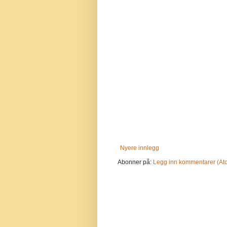
Nyere innlegg
Abonner på:
Legg inn kommentarer (At