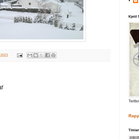
Kjetil
, 2023
ar
Twitte
Rapp
Timia