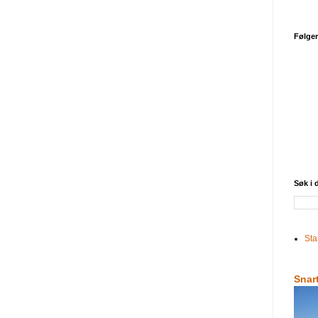
Følge
Søk i
Sta
Snar