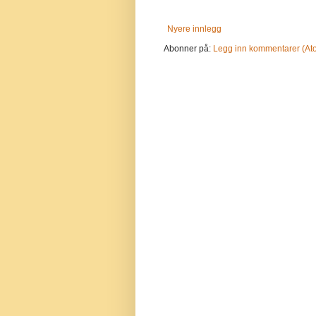
Nyere innlegg
Abonner på:
Legg inn kommentarer (At