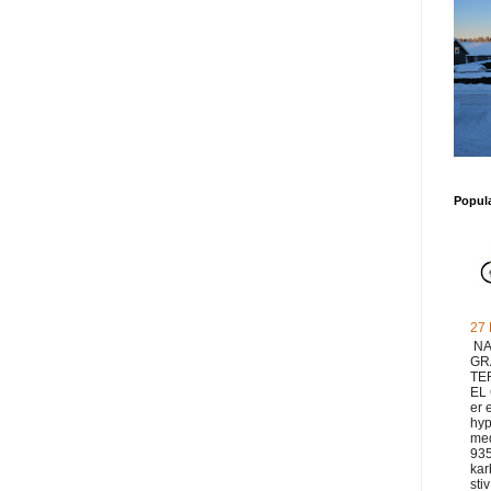
Popul
27
NA
GR
TE
EL
er 
hyp
med
93
ka
sti