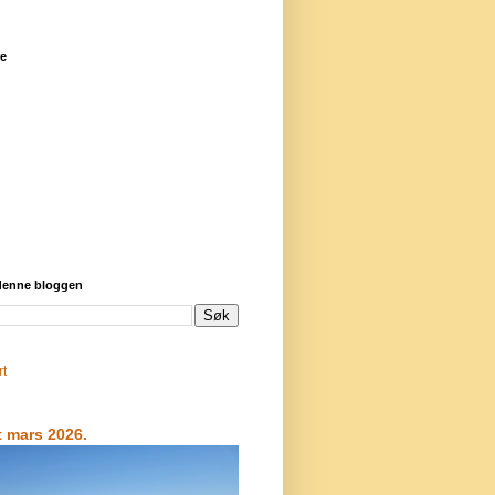
re
 denne bloggen
rt
t mars 2026.