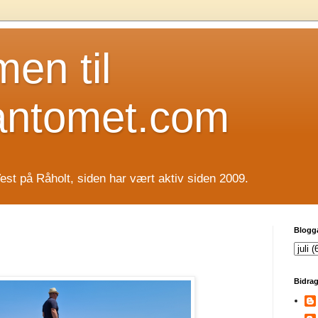
en til
antomet.com
est på Råholt, siden har vært aktiv siden 2009.
Blogg
Bidrag