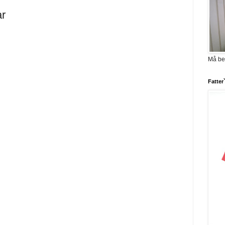
ar
Må be
Fatter