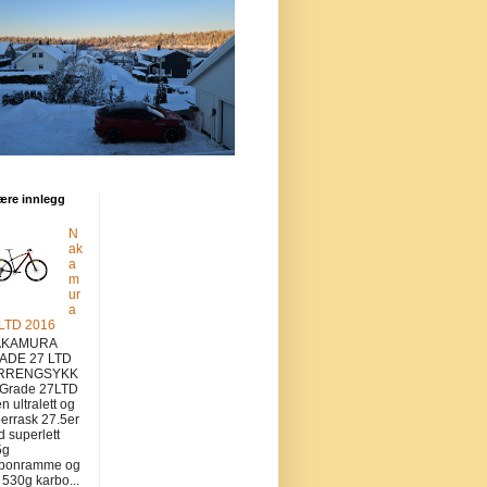
ære innlegg
N
ak
a
m
ur
a
 LTD 2016
KAMURA
ADE 27 LTD
RRENGSYKK
 Grade 27LTD
en ultralett og
errask 27.5er
 superlett
5g
rbonramme og
v 530g karbo...