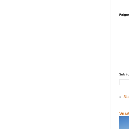
Følge
Søk i
Sta
Snar