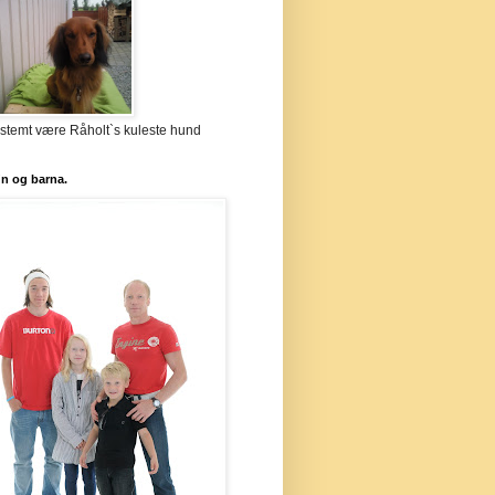
stemt være Råholt`s kuleste hund
`n og barna.