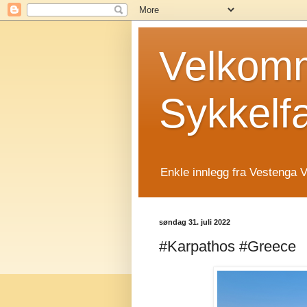
Velkomm
Sykkelf
Enkle innlegg fra Vestenga V
søndag 31. juli 2022
#Karpathos #Greece