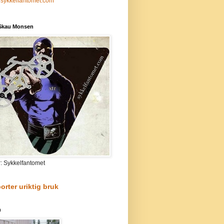
sykkelfantomet.com
 Skau Monsen
r: Sykkelfantomet
orter uriktig bruk
n