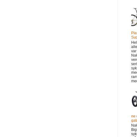
Pla
Sup
Hel
all
var
Na
ver
ser
syk
me
ram
med
ne 
gata
Na
Big
syk