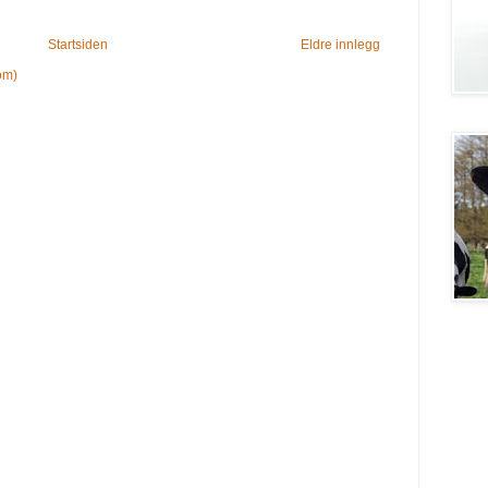
Startsiden
Eldre innlegg
om)