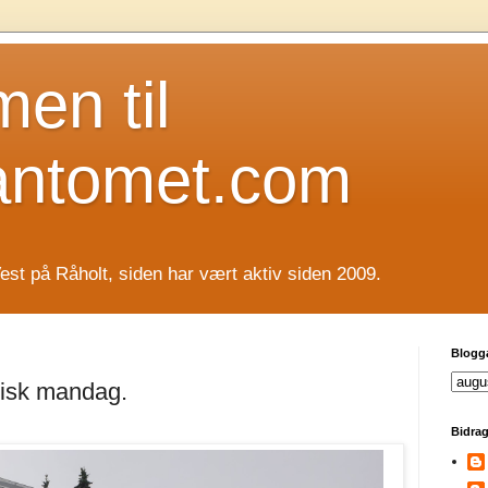
en til
antomet.com
est på Råholt, siden har vært aktiv siden 2009.
Blogg
pisk mandag.
Bidrag