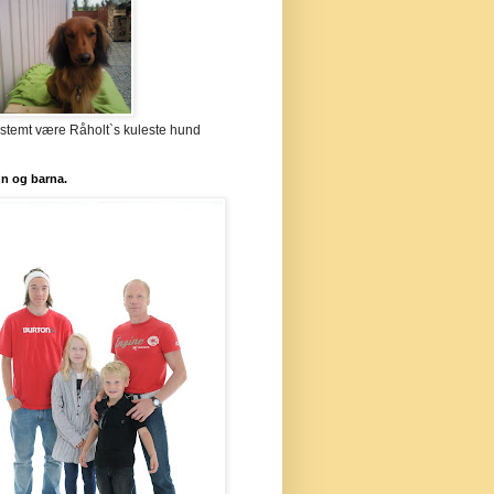
stemt være Råholt`s kuleste hund
`n og barna.