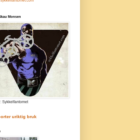
sykkelfantomet.com
 Skau Monsen
r: Sykkelfantomet
orter uriktig bruk
n