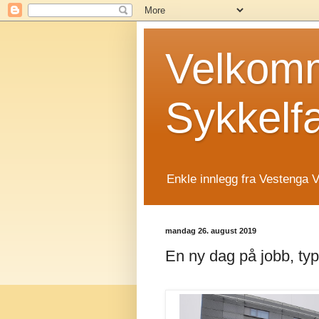
Velkomm
Sykkelf
Enkle innlegg fra Vestenga V
mandag 26. august 2019
En ny dag på jobb, ty