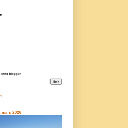
re
 denne bloggen
rt
t mars 2026.