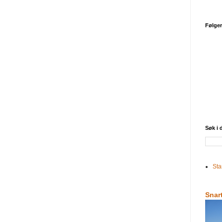
Følge
Søk i
Sta
Snar