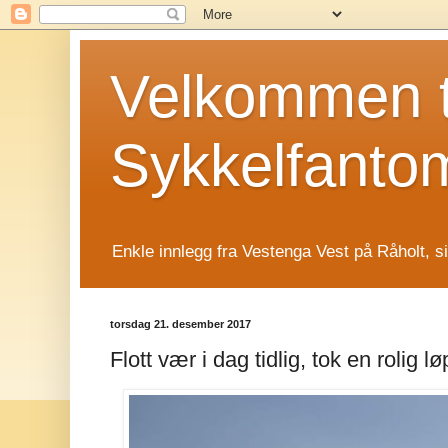
Velkommen t
Sykkelfanto
Enkle innlegg fra Vestenga Vest på Råholt, s
torsdag 21. desember 2017
Flott vær i dag tidlig, tok en rolig 