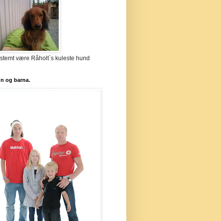
stemt være Råholt`s kuleste hund
`n og barna.