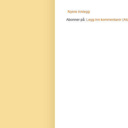
Nyere innlegg
Abonner på:
Legg inn kommentarer (At