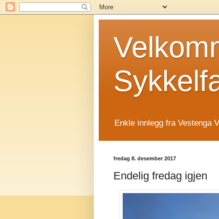
Velkomm
Sykkelf
Enkle innlegg fra Vestenga V
fredag 8. desember 2017
Endelig fredag igjen