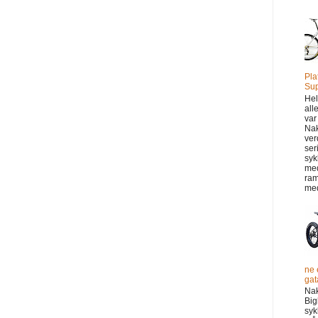
Pla
Sup
Hel
all
var
Na
ver
ser
syk
me
ram
med
ne 
gata
Na
Big
syk