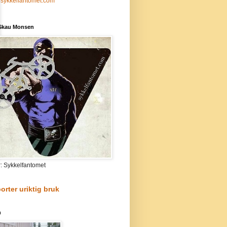
sykkelfantomet.com
 Skau Monsen
r: Sykkelfantomet
orter uriktig bruk
n