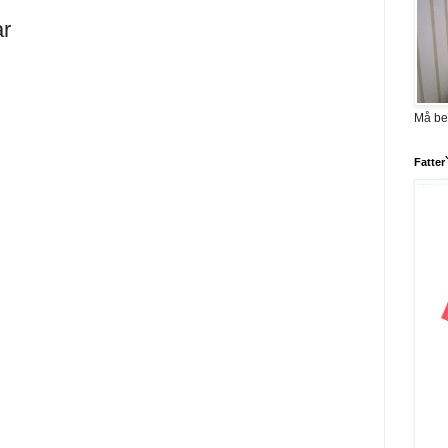
ar
Må be
Fatter