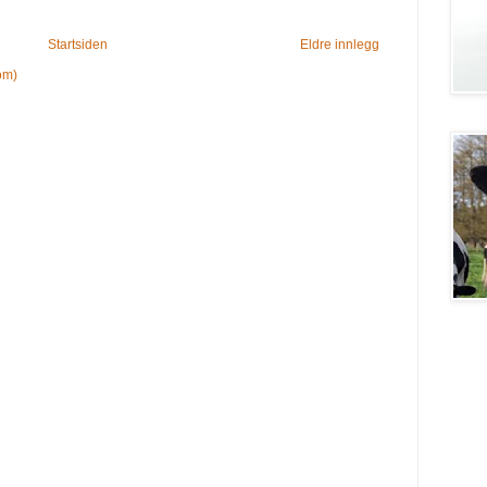
Startsiden
Eldre innlegg
om)