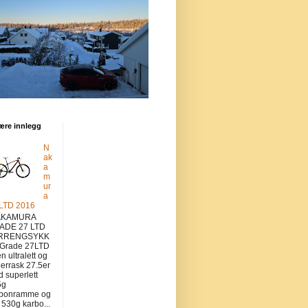
ære innlegg
N
ak
a
m
ur
a
 LTD 2016
KAMURA
ADE 27 LTD
RRENGSYKK
 Grade 27LTD
en ultralett og
errask 27.5er
 superlett
5g
rbonramme og
v 530g karbo...