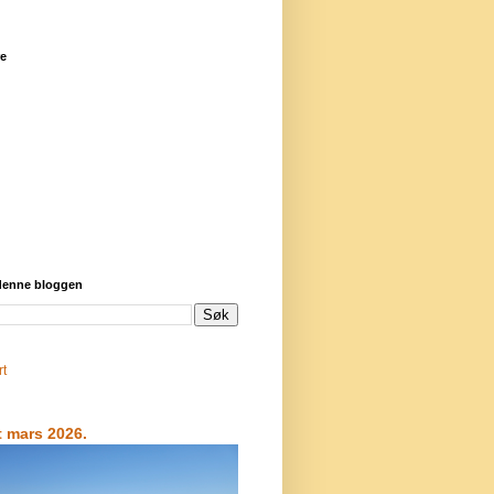
re
 denne bloggen
rt
t mars 2026.