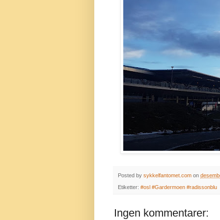
Posted by
sykkelfantomet.com
on
desembe
Etiketter:
#osl #Gardermoen #radissonblu
Ingen kommentarer: