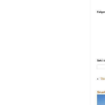
Følge
Søk i
Sta
Snar