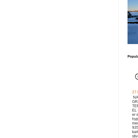
Popul
27
NA
GR
TE
EL
er 
hyp
med
93
ka
sti