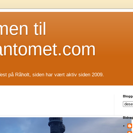
en til
antomet.com
est på Råholt, siden har vært aktiv siden 2009.
Blogg
Bidrag