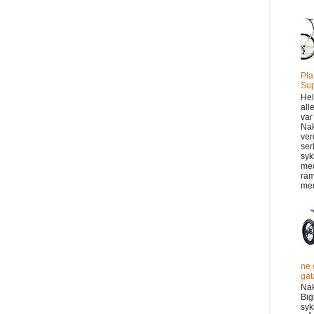
Pla
Sup
Hel
all
var
Na
ver
ser
syk
me
ram
med
ne 
gata
Na
Big
syk