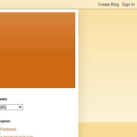
arkiv
sytere
Fantomet