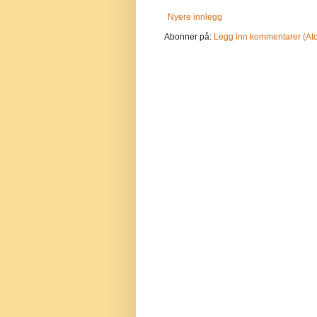
Nyere innlegg
Abonner på:
Legg inn kommentarer (At