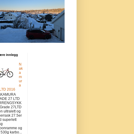
ære innlegg
N
ak
a
m
ur
a
 LTD 2016
KAMURA
ADE 27 LTD
RRENGSYKK
 Grade 27LTD
en ultralett og
errask 27.5er
 superlett
5g
rbonramme og
v 530g karbo...