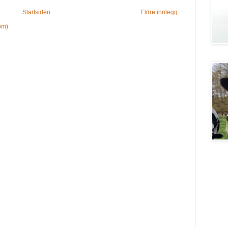
Startsiden
Eldre innlegg
om)