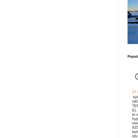
Popul
27
NA
GR
TE
EL
er 
hyp
med
93
ka
sti