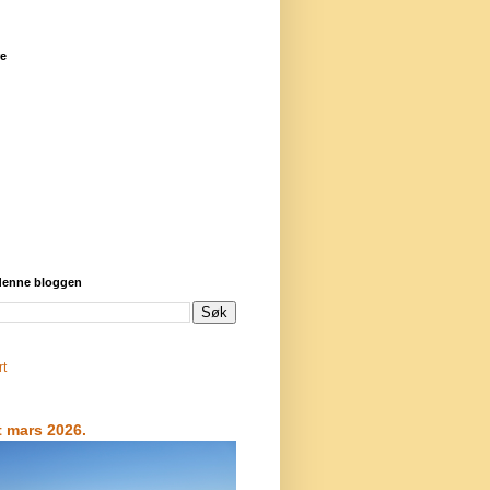
re
 denne bloggen
rt
t mars 2026.