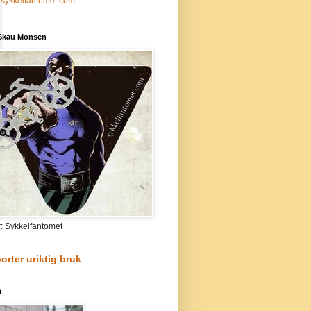
sykkelfantomet.com
 Skau Monsen
r: Sykkelfantomet
orter uriktig bruk
n