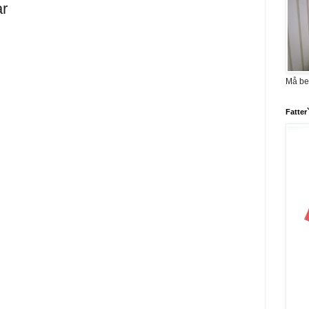
ar
Må be
Fatter