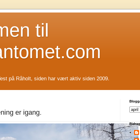
en til
antomet.com
est på Råholt, siden har vært aktiv siden 2009.
Blogg
ning er igang.
Bidrag