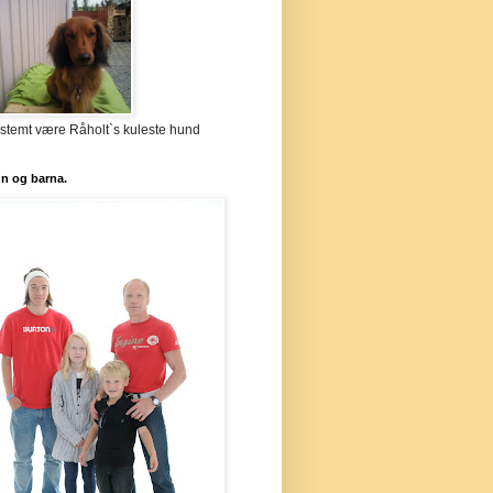
stemt være Råholt`s kuleste hund
`n og barna.