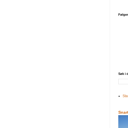
Følge
Søk i
Sta
Snar