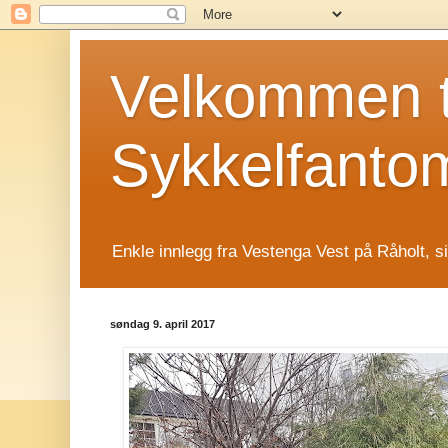
Velkommen t
Sykkelfanto
Enkle innlegg fra Vestenga Vest på Råholt, s
søndag 9. april 2017