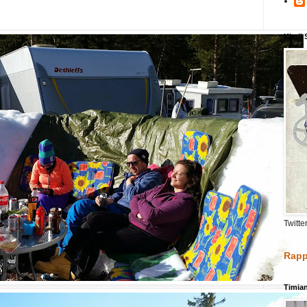
Kjetil
Twitte
Rapp
Timia