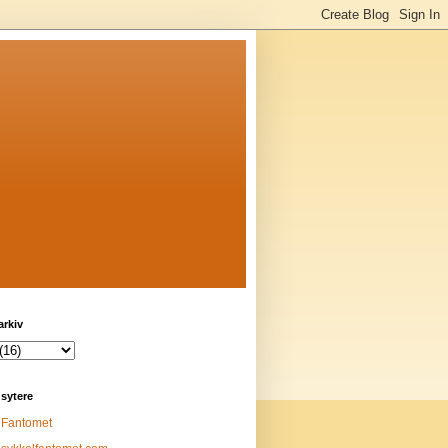
arkiv
sytere
Fantomet