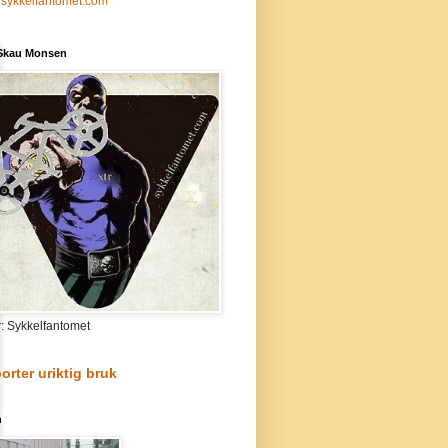
sykkelfantomet.com
 Skau Monsen
r: Sykkelfantomet
orter uriktig bruk
n