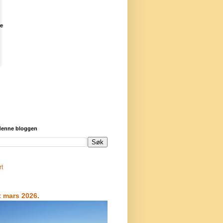
re
 denne bloggen
rt
t mars 2026.