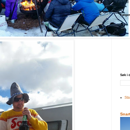
Følge
Søk i
Sta
Snar