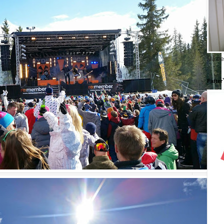
Må be
Fatter