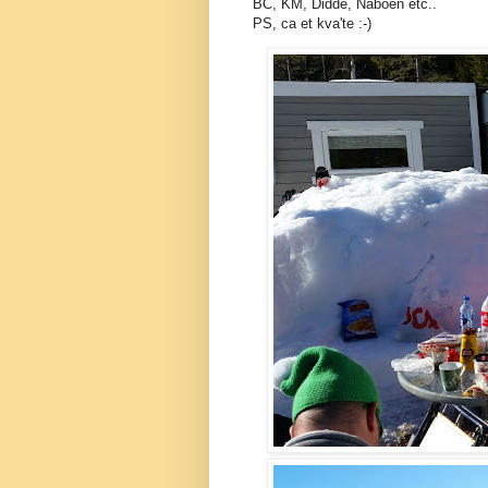
BC, KM, Didde, Naboen etc..
PS, ca et kva'te :-)