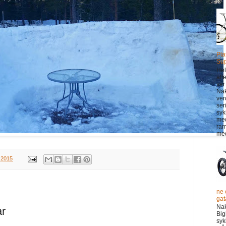
Pla
Sup
Hel
all
var
Na
ver
ser
syk
me
ram
med
, 2015
ne 
gata
Na
ar
Big
syk