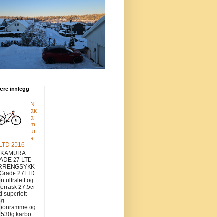
ære innlegg
N
ak
a
m
ur
a
 LTD 2016
KAMURA
ADE 27 LTD
RRENGSYKK
 Grade 27LTD
en ultralett og
errask 27.5er
 superlett
5g
rbonramme og
v 530g karbo...