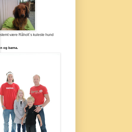
stemt være Råholt`s kuleste hund
`n og barna.