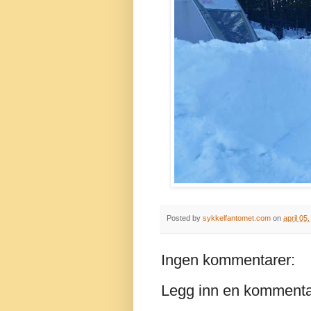
Posted by
sykkelfantomet.com
on
april 05
Ingen kommentarer:
Legg inn en komment