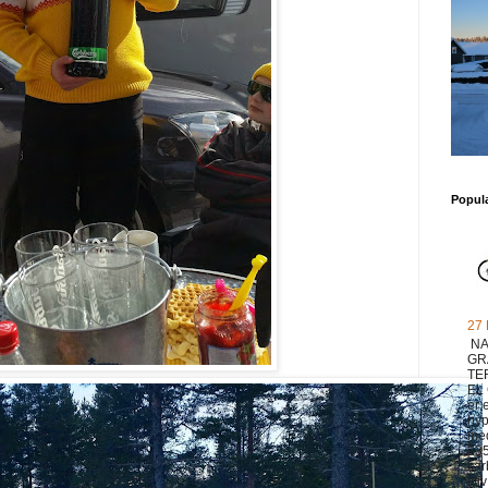
Popul
27
NA
GR
TE
EL
er 
hyp
med
93
ka
sti