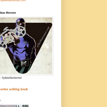
sykkelfantomet.com
 Skau Monsen
r: Sykkelfantomet
orter uriktig bruk
n