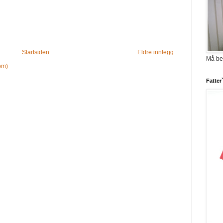
Startsiden
Eldre innlegg
Må be
om)
Fatter