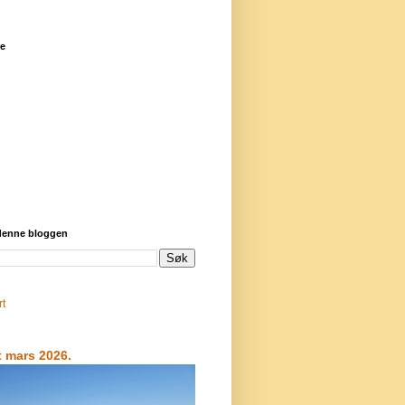
re
 denne bloggen
rt
t mars 2026.