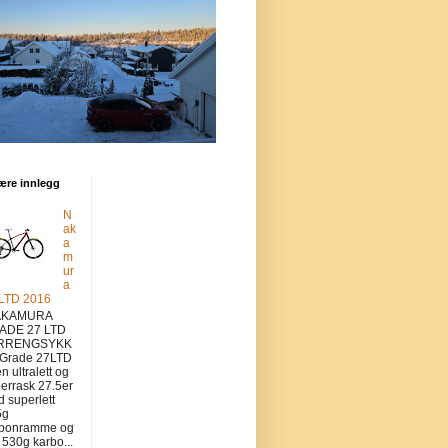
ære innlegg
N
ak
a
m
ur
a
 LTD 2016
KAMURA
ADE 27 LTD
RRENGSYKK
 Grade 27LTD
en ultralett og
errask 27.5er
 superlett
5g
rbonramme og
v 530g karbo...