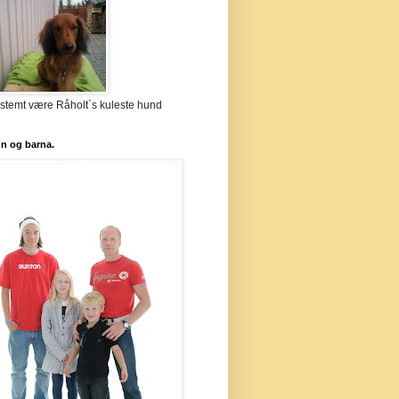
stemt være Råholt`s kuleste hund
`n og barna.