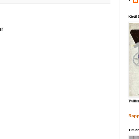
Kjetil
ar
Twitte
Rapp
Timia