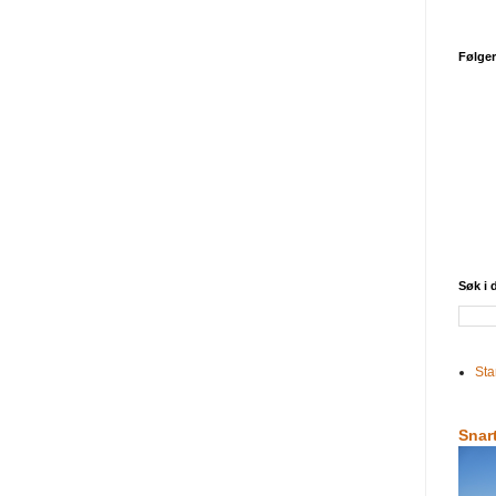
Følge
Søk i
Sta
Snar