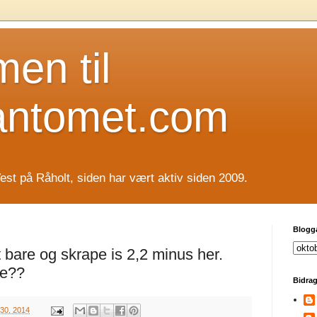
en til
antomet.com
est på Råholt, siden har vært aktiv siden 2009.
Blogg
 bare og skrape is 2,2 minus her.
de??
Bidrag
 30, 2014