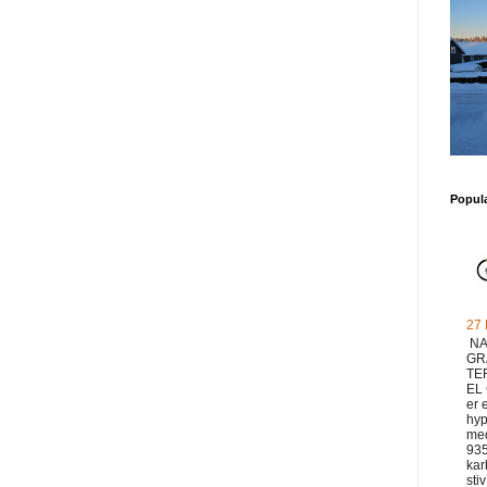
Popul
27
NA
GR
TE
EL
er 
hyp
med
93
ka
sti