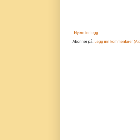
Nyere innlegg
Abonner på:
Legg inn kommentarer (At