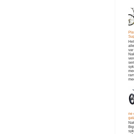
Pla
Sup
Hel
all
var
Na
ver
ser
syk
me
ram
med
ne 
gata
Na
Big
syk