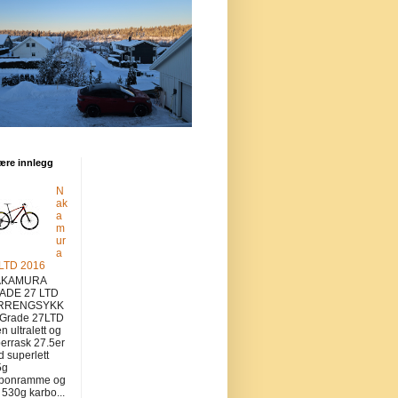
ære innlegg
N
ak
a
m
ur
a
 LTD 2016
KAMURA
ADE 27 LTD
RRENGSYKK
 Grade 27LTD
en ultralett og
errask 27.5er
 superlett
5g
rbonramme og
v 530g karbo...