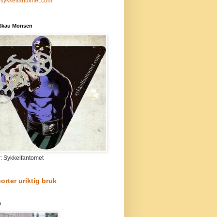
sykkelfantomet.com
 Skau Monsen
r: Sykkelfantomet
orter uriktig bruk
n