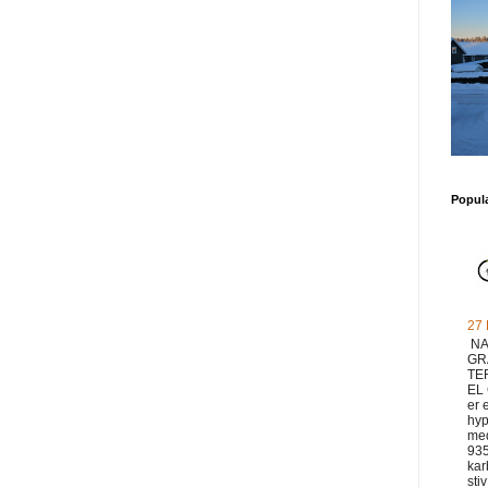
Popul
27
NA
GR
TE
EL
er 
hyp
med
93
ka
sti