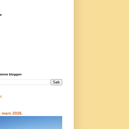
re
 denne bloggen
rt
t mars 2026.