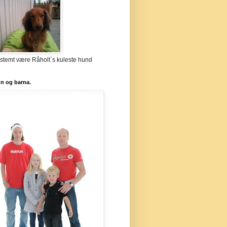
stemt være Råholt`s kuleste hund
`n og barna.