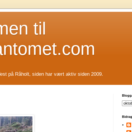
en til
antomet.com
est på Råholt, siden har vært aktiv siden 2009.
Blogg
Bidrag