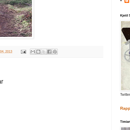
Kjetil
 04, 2013
ar
Twitte
Rapp
Timia