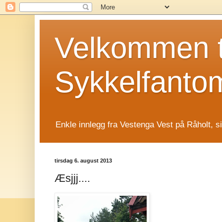
Velkommen t
Sykkelfanto
Enkle innlegg fra Vestenga Vest på Råholt, s
tirsdag 6. august 2013
Æsjjj....