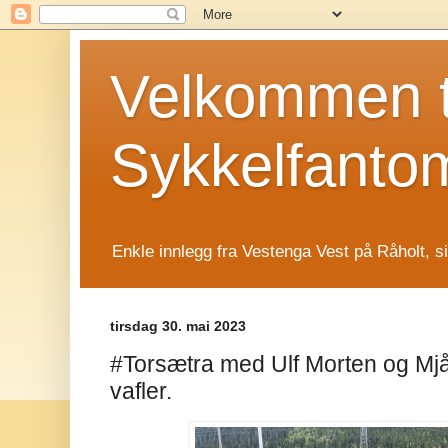
Velkommen t
Sykkelfanto
Enkle innlegg fra Vestenga Vest på Råholt, s
tirsdag 30. mai 2023
#Torsætra med Ulf Morten og Mj
vafler.