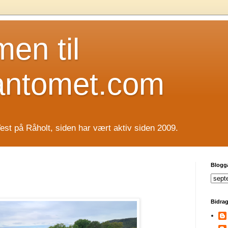
en til
antomet.com
est på Råholt, siden har vært aktiv siden 2009.
Blogg
Bidrag