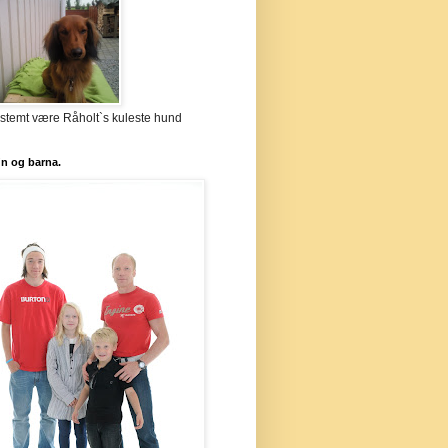
stemt være Råholt`s kuleste hund
`n og barna.