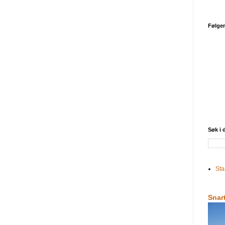
Følge
Søk i
Sta
Snar