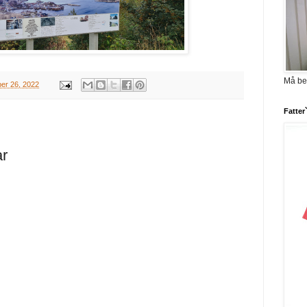
Må be
er 26, 2022
Fatter
ar