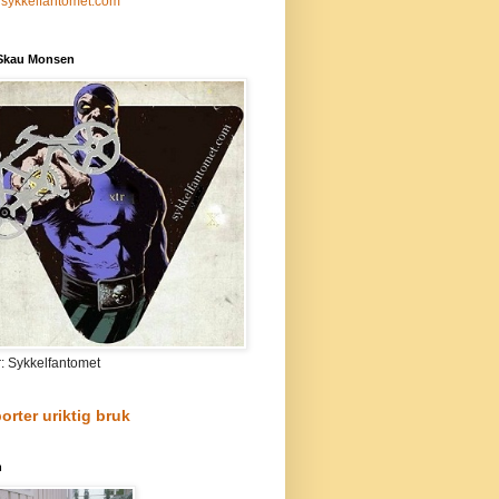
sykkelfantomet.com
 Skau Monsen
r: Sykkelfantomet
orter uriktig bruk
n