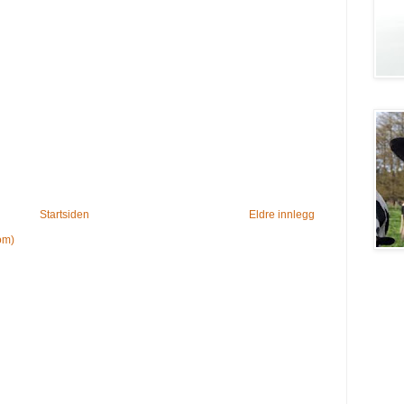
Startsiden
Eldre innlegg
om)