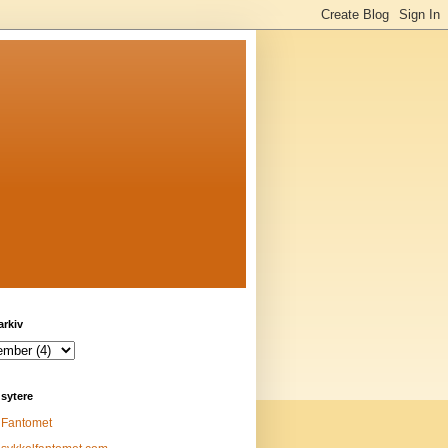
arkiv
sytere
Fantomet