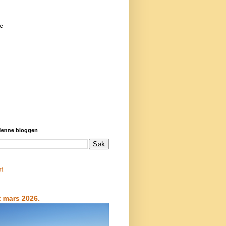
re
 denne bloggen
rt
t mars 2026.