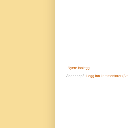
Nyere innlegg
Abonner på:
Legg inn kommentarer (At