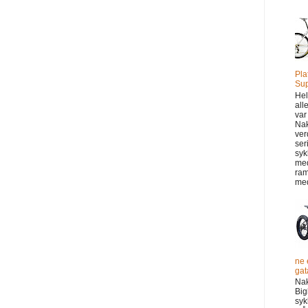
Pla
Sup
Hel
all
var
Na
ver
ser
syk
me
ram
med
ne 
gata
Na
Big
syk