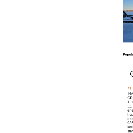
Popul
27
NA
GR
TE
EL
er 
hyp
med
93
ka
sti