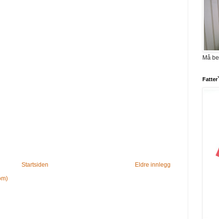
Må be
Fatter
Startsiden
Eldre innlegg
om)