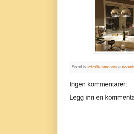
Posted by
sykkelfantomet.com
on
novembe
Ingen kommentarer:
Legg inn en komment