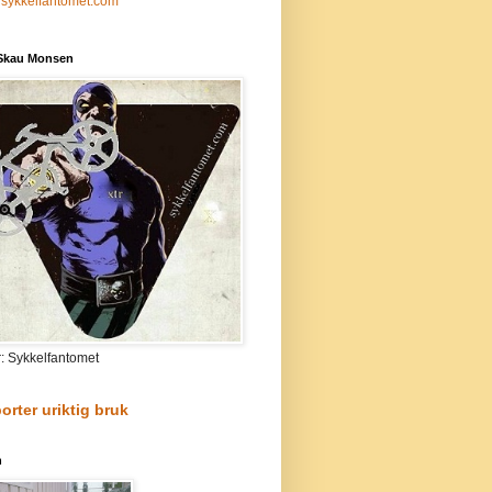
sykkelfantomet.com
 Skau Monsen
r: Sykkelfantomet
orter uriktig bruk
n