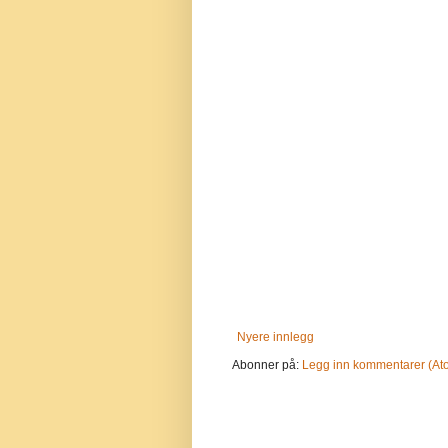
Nyere innlegg
Abonner på:
Legg inn kommentarer (At