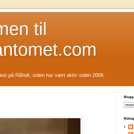
en til
antomet.com
est på Råholt, siden har vært aktiv siden 2009.
Blogg
Bidrag