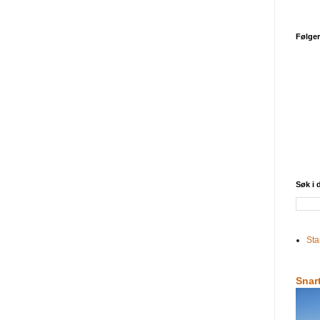
Følge
Søk i
Sta
Snar