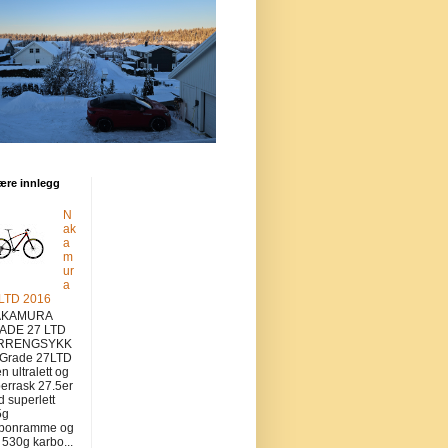
ære innlegg
N
ak
a
m
ur
a
 LTD 2016
KAMURA
ADE 27 LTD
RRENGSYKK
 Grade 27LTD
en ultralett og
errask 27.5er
 superlett
5g
rbonramme og
v 530g karbo...