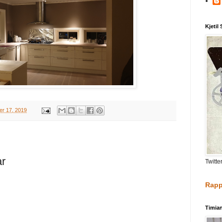
Kjetil
r 17, 2019
ar
Twitte
Rapp
Timia