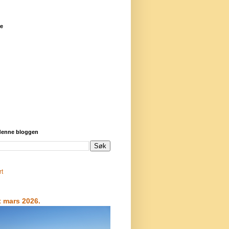
re
 denne bloggen
rt
t mars 2026.