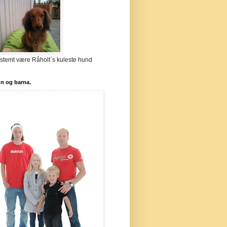
stemt være Råholt`s kuleste hund
`n og barna.