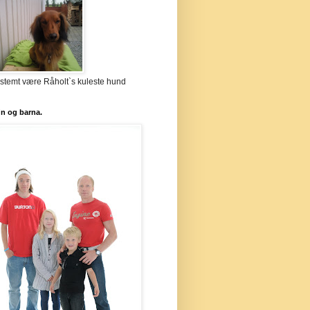
stemt være Råholt`s kuleste hund
`n og barna.