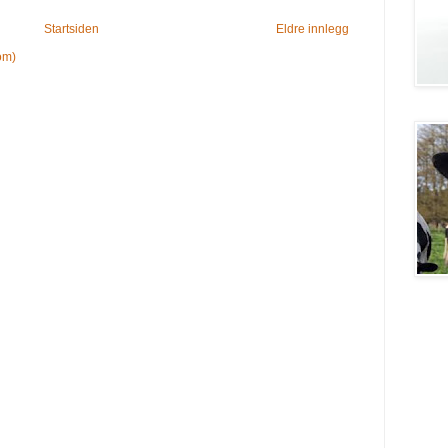
Startsiden
Eldre innlegg
om)