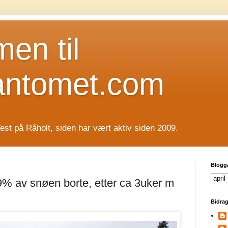
en til
antomet.com
est på Råholt, siden har vært aktiv siden 2009.
Blogg
9% av snøen borte, etter ca 3uker m
Bidrag