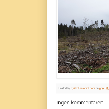
Posted by
sykkelfantomet.com
on
april 30
Ingen kommentarer: