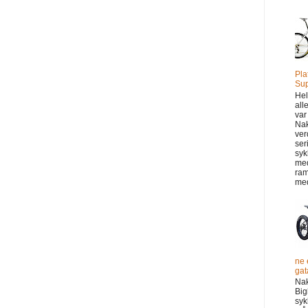
Pla
Sup
Hel
all
var
Na
ver
ser
syk
me
ram
med
ne 
gata
Na
Big
syk