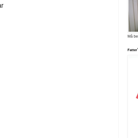
ar
Må be
Fatter