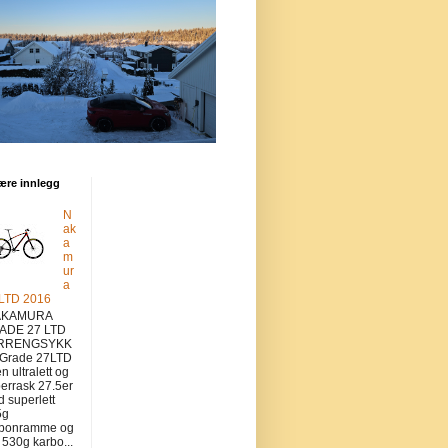
ære innlegg
N
ak
a
m
ur
a
 LTD 2016
KAMURA
ADE 27 LTD
RRENGSYKK
 Grade 27LTD
en ultralett og
errask 27.5er
 superlett
5g
rbonramme og
v 530g karbo...