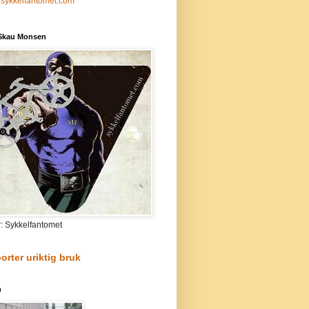
sykkelfantomet.com
 Skau Monsen
r: Sykkelfantomet
orter uriktig bruk
n