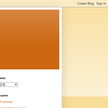
arkiv
sytere
Fantomet