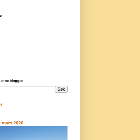
re
 denne bloggen
rt
t mars 2026.