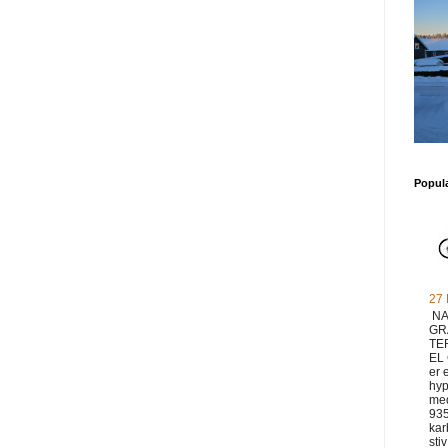
Popul
27
NA
GR
TE
EL
er 
hyp
med
93
ka
sti