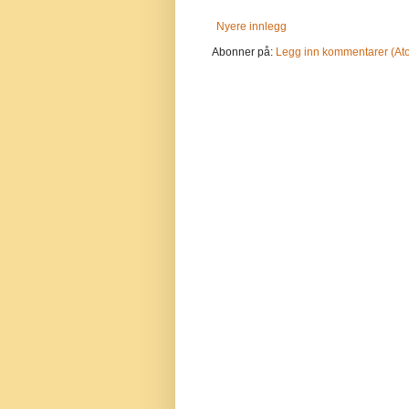
Nyere innlegg
Abonner på:
Legg inn kommentarer (At