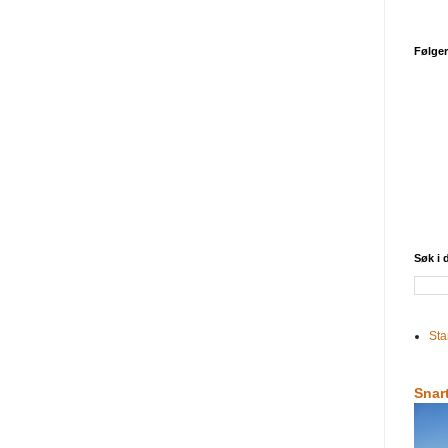
Følge
Søk i
Sta
Snar