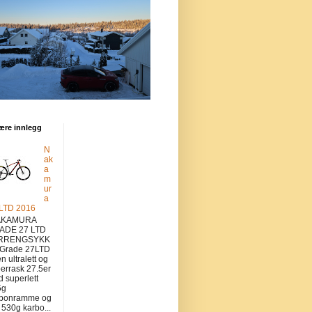
ære innlegg
N
ak
a
m
ur
a
 LTD 2016
KAMURA
ADE 27 LTD
RRENGSYKK
 Grade 27LTD
en ultralett og
errask 27.5er
 superlett
5g
rbonramme og
v 530g karbo...