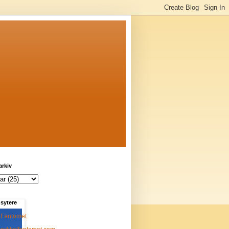
arkiv
sytere
Fantomet