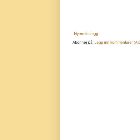
Nyere innlegg
Abonner på:
Legg inn kommentarer (At