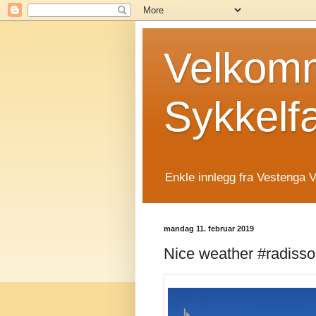
Velkomm
Sykkelf
Enkle innlegg fra Vestenga V
mandag 11. februar 2019
Nice weather #radiss