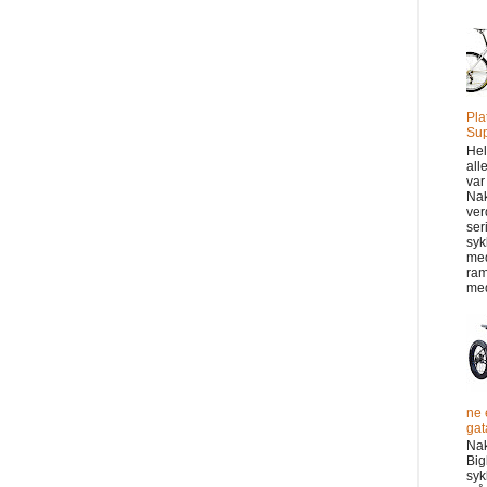
Pla
Sup
Hel
all
var
Na
ver
ser
syk
me
ram
med
ne 
gata
Na
Big
syk