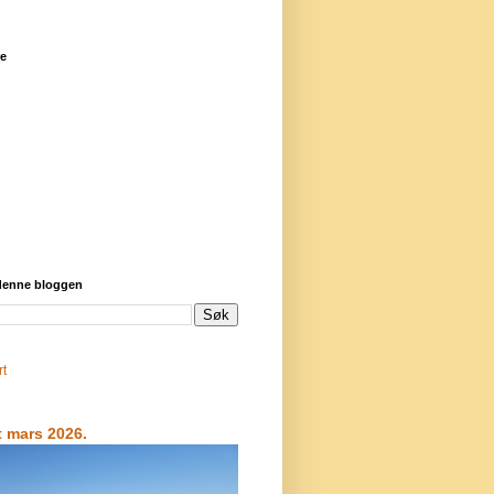
re
 denne bloggen
rt
t mars 2026.