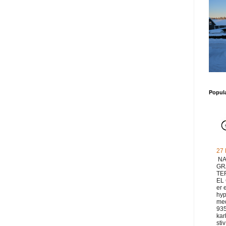
Popul
27
NA
GR
TE
EL
er 
hyp
med
93
ka
sti