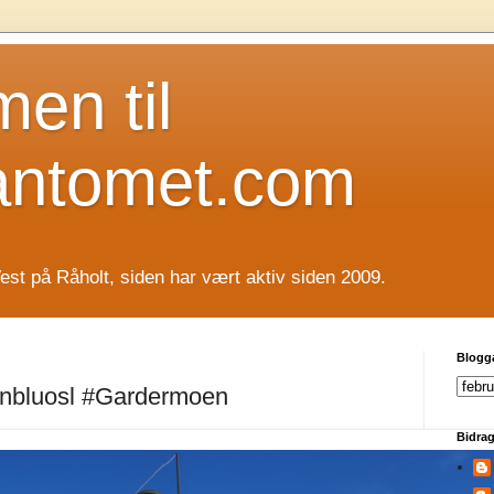
en til
antomet.com
est på Råholt, siden har vært aktiv siden 2009.
Blogg
onbluosl #Gardermoen
Bidrag