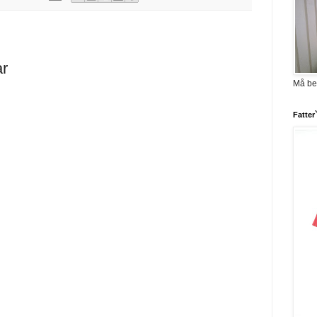
ar
Må be
Fatter