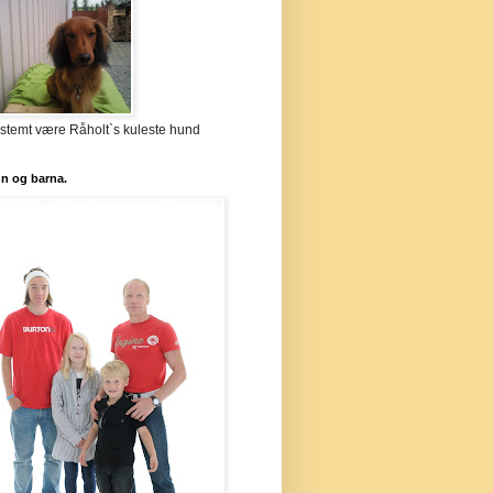
stemt være Råholt`s kuleste hund
`n og barna.