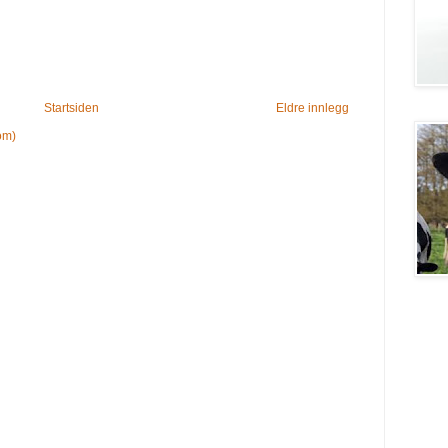
Startsiden
Eldre innlegg
om)