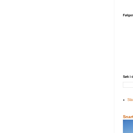
Følge
Søk i
Sta
Snar