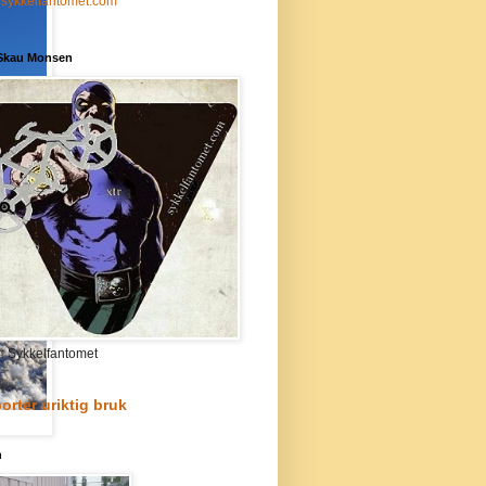
sykkelfantomet.com
 Skau Monsen
r: Sykkelfantomet
orter uriktig bruk
n