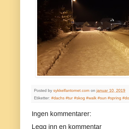
Posted by
sykkelfantomet.com
on
januar 10, 2019
Etiketter:
#dachs #tur #skog #walk #sun #spring #d
Ingen kommentarer:
Legg inn en kommentar