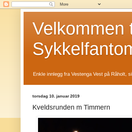
Velkommen t
Sykkelfanto
Enkle innlegg fra Vestenga Vest på Råholt, s
torsdag 10. januar 2019
Kveldsrunden m Timmern