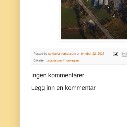
Posted by
sykkelfantomet.com
on
oktober 22, 2017
Etiketter:
#stavanger #norwegian
Ingen kommentarer:
Legg inn en kommentar