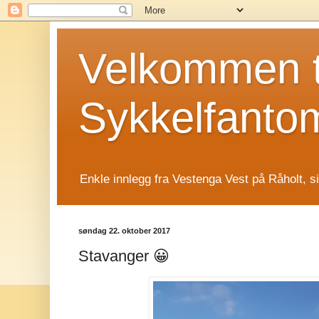
Velkommen t
Sykkelfanto
Enkle innlegg fra Vestenga Vest på Råholt, s
søndag 22. oktober 2017
Stavanger 😀