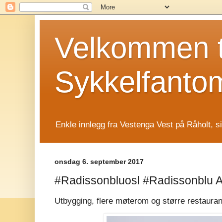
Velkommen t
Sykkelfanto
Enkle innlegg fra Vestenga Vest på Råholt, s
onsdag 6. september 2017
#Radissonbluosl #Radissonblu Air
Utbygging, flere møterom og større restaur