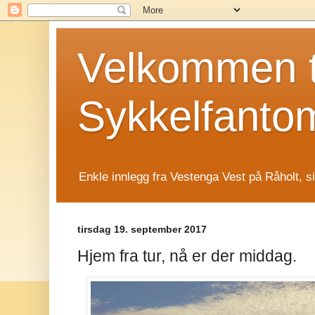
Velkommen t
Sykkelfanto
Enkle innlegg fra Vestenga Vest på Råholt, s
tirsdag 19. september 2017
Hjem fra tur, nå er der middag.