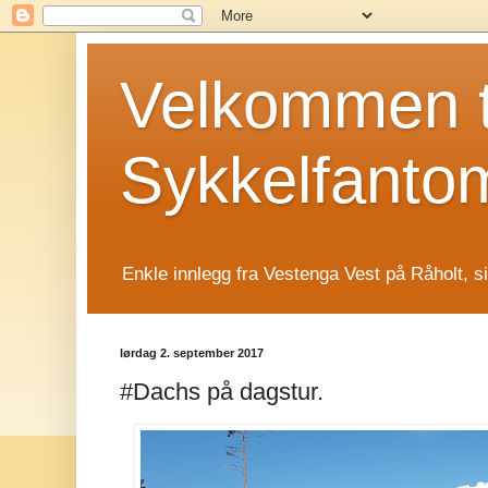
Velkommen t
Sykkelfanto
Enkle innlegg fra Vestenga Vest på Råholt, s
lørdag 2. september 2017
#Dachs på dagstur.