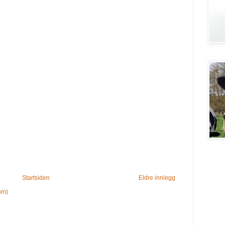
Startsiden
Eldre innlegg
om)