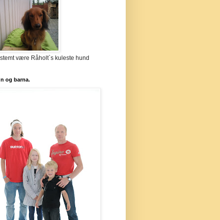
stemt være Råholt`s kuleste hund
`n og barna.