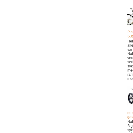
Pla
Sup
Hel
all
var
Na
ver
ser
syk
me
ram
med
ne 
gata
Na
Big
syk