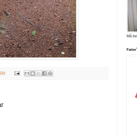
Må be
Fatter
2016
ar