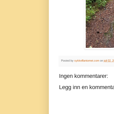
Posted by
sykkelfantomet.com
on
juli 02, 
Ingen kommentarer:
Legg inn en komment