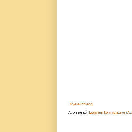
Nyere innlegg
Abonner på:
Legg inn kommentarer (At