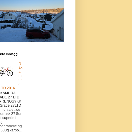
ære innlegg
N
ak
a
m
ur
a
 LTD 2016
KAMURA
ADE 27 LTD
RRENGSYKK
 Grade 27LTD
en ultralett og
errask 27.5er
 superlett
5g
rbonramme og
v 530g karbo...