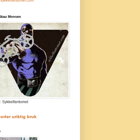
sykkelfantomet.com
 Skau Monsen
r: Sykkelfantomet
orter uriktig bruk
n