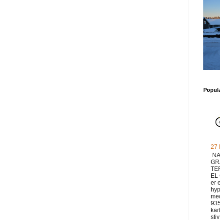
Popul
27
NA
GR
TE
EL
er 
hyp
med
93
ka
sti