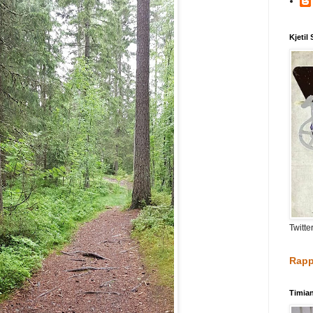
Kjetil
Twitte
Rapp
Timia