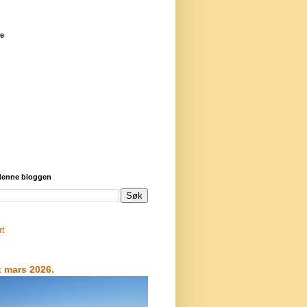
re
 denne bloggen
rt
t mars 2026.