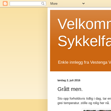
Velkomm
Sykkelf
Enkle innlegg fra Vestenga V
lørdag 2. juli 2016
Grått men.
Sto opp forholdsvis tidlig i dag, tar 
grei temperatur..stille og rolig her nå.