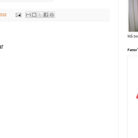
 2016
Må be
ar
Fatter