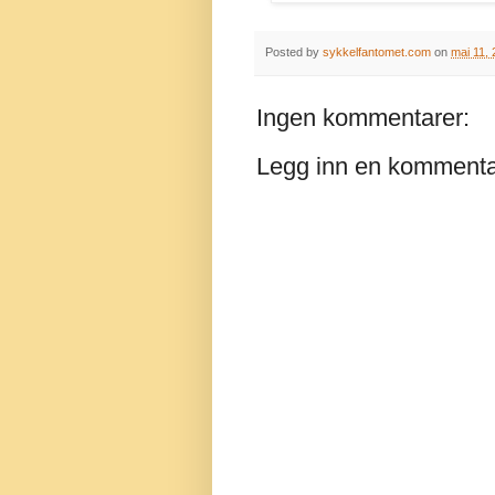
Posted by
sykkelfantomet.com
on
mai 11,
Ingen kommentarer:
Legg inn en komment