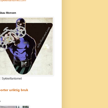
sykkelfantomet.com
 Skau Monsen
r: Sykkelfantomet
orter uriktig bruk
n