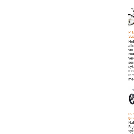
Pla
Sup
Hel
all
var
Na
ver
ser
syk
me
ram
med
ne 
gata
Na
Big
syk