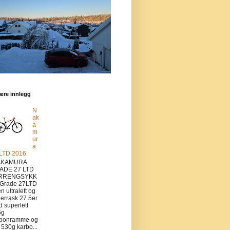
ære innlegg
N
ak
a
m
ur
a
 LTD 2016
KAMURA
ADE 27 LTD
RRENGSYKK
 Grade 27LTD
en ultralett og
errask 27.5er
 superlett
5g
rbonramme og
v 530g karbo...