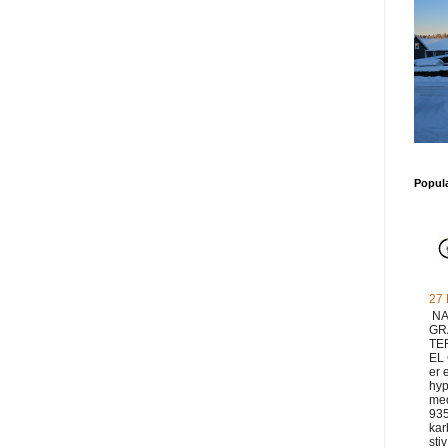
Popul
27
NA
GR
TE
EL
er 
hyp
med
93
ka
sti