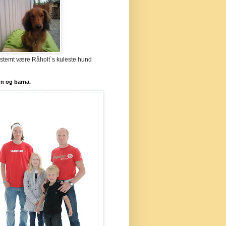
stemt være Råholt`s kuleste hund
`n og barna.