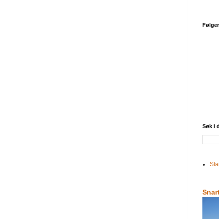
Følge
Søk i
Sta
Snar