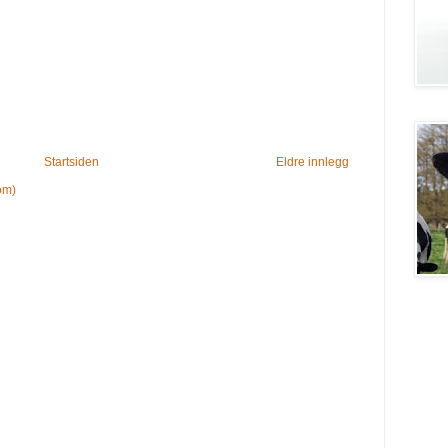
Startsiden
Eldre innlegg
om)