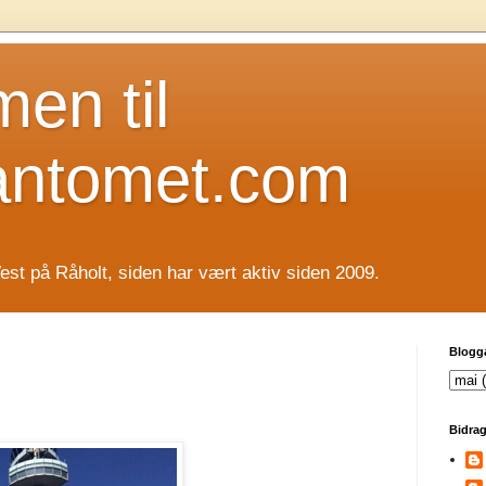
en til
antomet.com
est på Råholt, siden har vært aktiv siden 2009.
Blogg
Bidrag