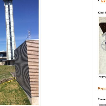
Kjetil
Twitte
Rapp
Timia