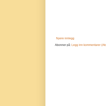
Nyere innlegg
Abonner på:
Legg inn kommentarer (At