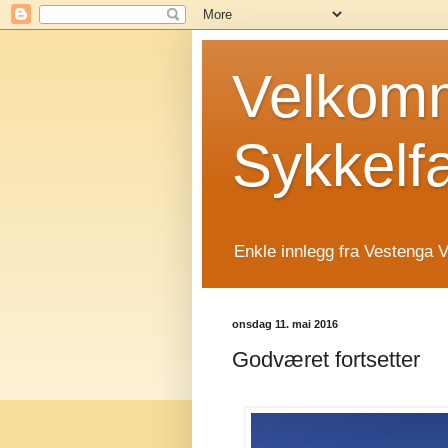
Velkomm
Sykkelf
Enkle innlegg fra Vestenga V
onsdag 11. mai 2016
Godværet fortsetter