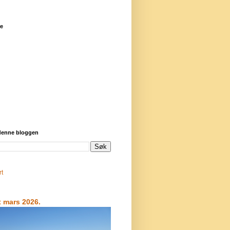
re
 denne bloggen
rt
t mars 2026.