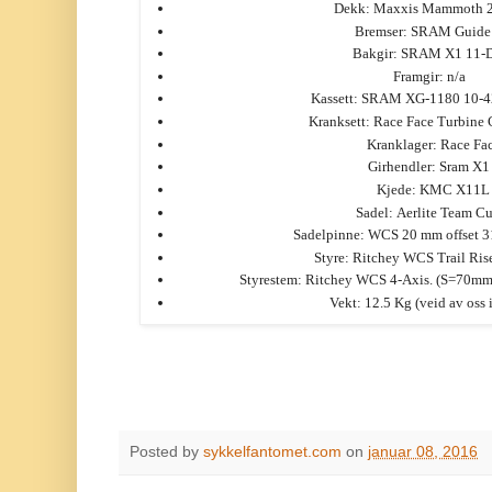
Dekk: Maxxis Mammoth 
Bremser: SRAM Guid
Bakgir: SRAM X1 11-
Framgir: n/a
Kassett: SRAM XG-1180 10-4
Kranksett: Race Face Turbine 
Kranklager: Race Fa
Girhendler: Sram X1
Kjede: KMC X11L
Sadel: Aerlite Team C
Sadelpinne: WCS 20 mm offset 
Styre: Ritchey WCS Trail Ri
Styrestem: Ritchey WCS 4-Axis. (S=70
Vekt: 12.5 Kg (veid av oss i
Posted by
sykkelfantomet.com
on
januar 08, 2016