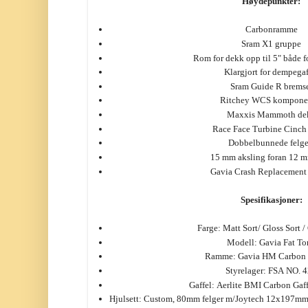
Høydepunkter:
Carbonramme
Sram X1 gruppe
Rom for dekk opp til 5" både f
Klargjort for dempegaf
Sram Guide R brems
Ritchey WCS kompone
Maxxis Mammoth de
Race Face Turbine Cinch
Dobbelbunnede felge
15 mm aksling foran 12 
Gavia Crash Replacement
Spesifikasjoner:
Farge: Matt Sort/ Gloss Sort 
Modell: Gavia Fat T
Ramme: Gavia HM Carbon 
Styrelager: FSA NO. 
Gaffel: Aerlite BMI Carbon Gaf
Hjulsett: Custom, 80mm felger m/Joytech 12x197