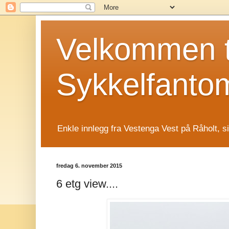
Velkommen t
Sykkelfanto
Enkle innlegg fra Vestenga Vest på Råholt, s
fredag 6. november 2015
6 etg view....