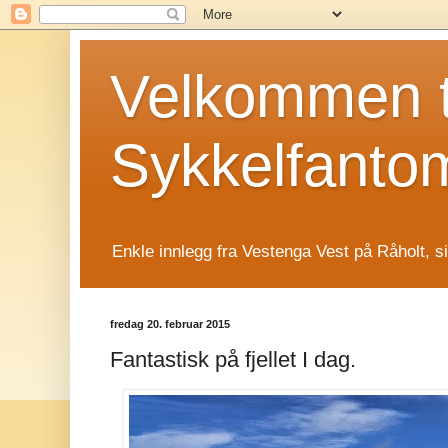
Velkommen t
Sykkelfanto
Enkle innlegg fra Vestenga Vest på Råholt, s
fredag 20. februar 2015
Fantastisk på fjellet I dag.