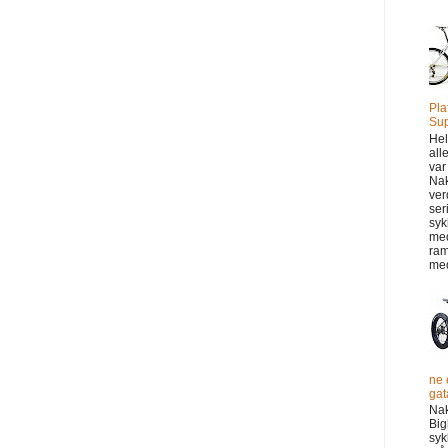
Pla
Sup
Hel
all
var
Na
ver
ser
syk
me
ram
med
ne 
gata
Na
Big
syk