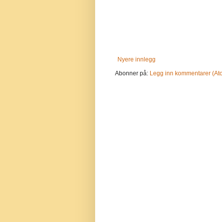
Nyere innlegg
Abonner på:
Legg inn kommentarer (At