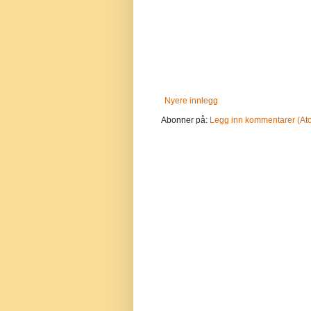
Nyere innlegg
Abonner på:
Legg inn kommentarer (At