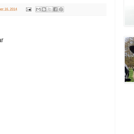
er 16, 2014
ar