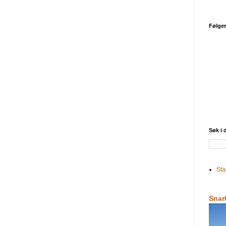
Følge
Søk i
Sta
Snar