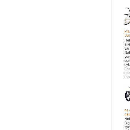
Pla
Sup
Hel
all
var
Na
ver
ser
syk
me
ram
med
ne 
gata
Na
Big
syk