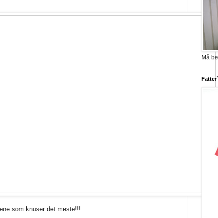
Må be
Fatter
ene som knuser det meste!!!