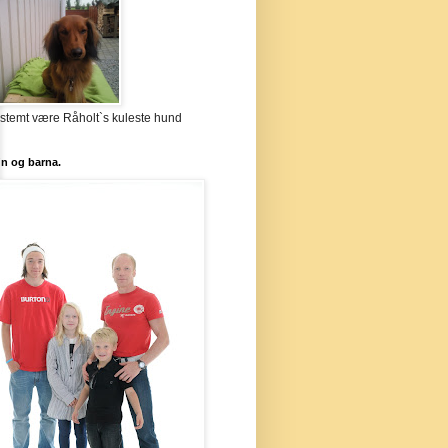
stemt være Råholt`s kuleste hund
`n og barna.