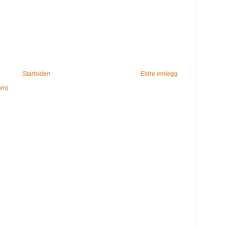
Startsiden
Eldre innlegg
om)