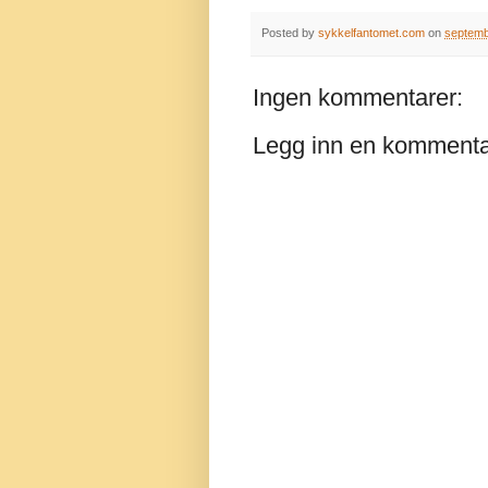
Posted by
sykkelfantomet.com
on
septemb
Ingen kommentarer:
Legg inn en komment