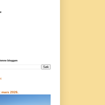
re
 denne bloggen
rt
t mars 2026.