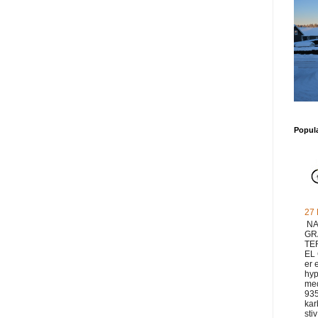
Popul
27
NA
GR
TE
EL
er 
hyp
med
93
ka
sti