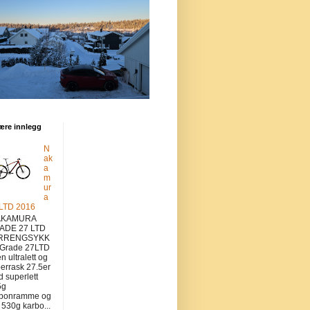
ære innlegg
N
ak
a
m
ur
a
 LTD 2016
KAMURA
ADE 27 LTD
RRENGSYKK
 Grade 27LTD
en ultralett og
errask 27.5er
 superlett
5g
rbonramme og
v 530g karbo...