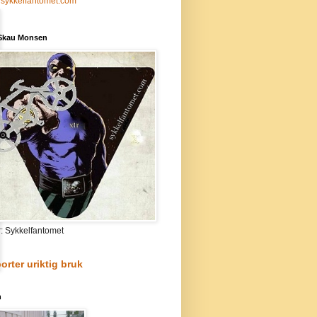
sykkelfantomet.com
 Skau Monsen
r: Sykkelfantomet
orter uriktig bruk
n