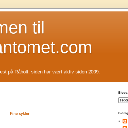
en til
antomet.com
est på Råholt, siden har vært aktiv siden 2009.
Blogg
Fine sykler
Bidrag