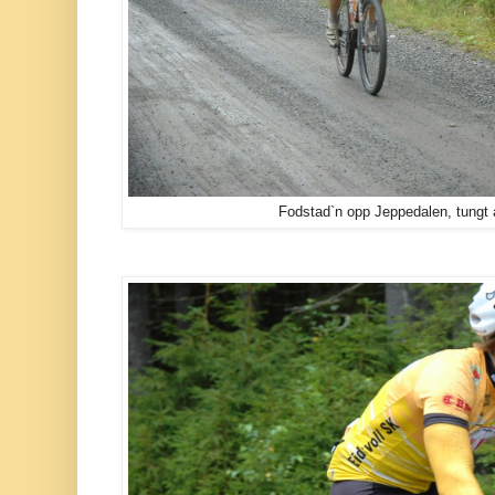
Fodstad`n opp Jeppedalen, tungt a