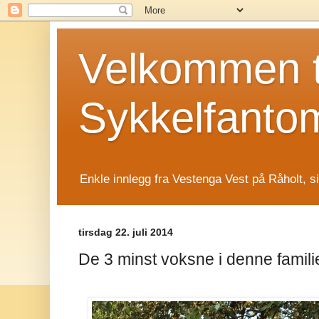
Velkommen t
Sykkelfanto
Enkle innlegg fra Vestenga Vest på Råholt, s
tirsdag 22. juli 2014
De 3 minst voksne i denne famili