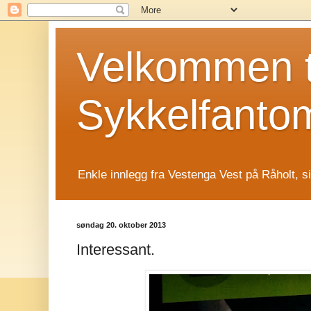
Velkommen t
Sykkelfanto
Enkle innlegg fra Vestenga Vest på Råholt, s
søndag 20. oktober 2013
Interessant.