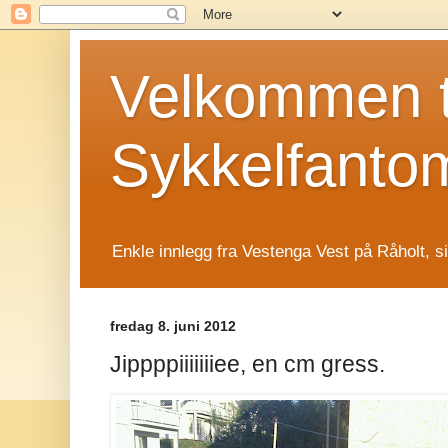
Velkommen t
Sykkelfanto
Enkle innlegg fra Vestenga Vest på Råholt, s
fredag 8. juni 2012
Jippppiiiiiiiee, en cm gress.