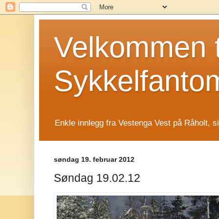
Velkommen t
Sykkelfanto
Enkle innlegg fra Vestenga Vest på Råholt, s
søndag 19. februar 2012
Søndag 19.02.12