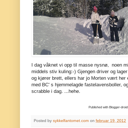
I dag våknet vi opp til masse nysnø, noen mi
middels stiv kuling:-) Gjengen driver og lage
og kjører brett, ellers har jo Morten vært her
med BC' s hjemmelagde fastelavensboller, og 
scrabble i dag. ...hehe.
Published with Blogger-droid
Posted by
sykkelfantomet.com
on
februar 19, 2012