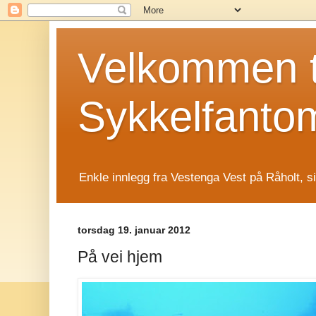
Velkommen t
Sykkelfanto
Enkle innlegg fra Vestenga Vest på Råholt, s
torsdag 19. januar 2012
På vei hjem