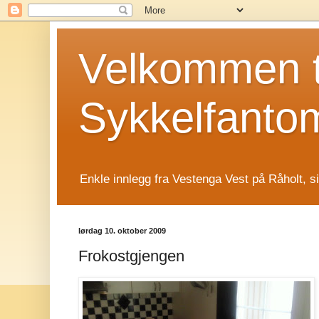
Velkommen t
Sykkelfanto
Enkle innlegg fra Vestenga Vest på Råholt, s
lørdag 10. oktober 2009
Frokostgjengen