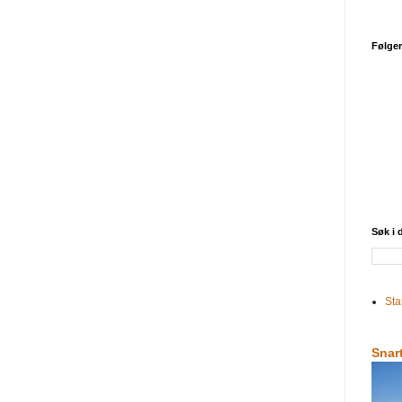
Følge
Søk i
Sta
Snar