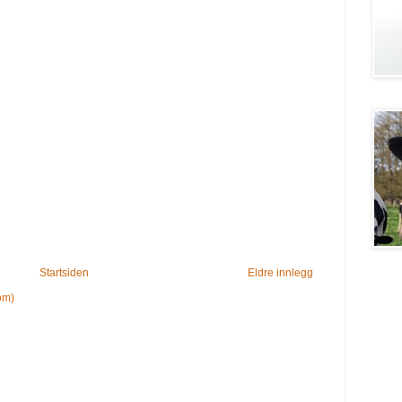
Startsiden
Eldre innlegg
om)