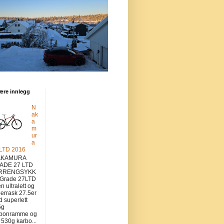
ære innlegg
N
ak
a
m
ur
a
 LTD 2016
KAMURA
ADE 27 LTD
RRENGSYKK
 Grade 27LTD
en ultralett og
errask 27.5er
 superlett
5g
rbonramme og
v 530g karbo...