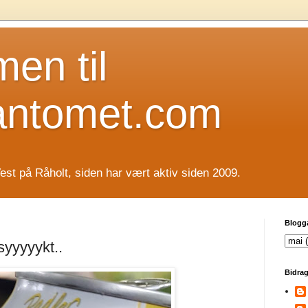
en til
antomet.com
est på Råholt, siden har vært aktiv siden 2009.
Blogg
yyyyykt..
Bidrag