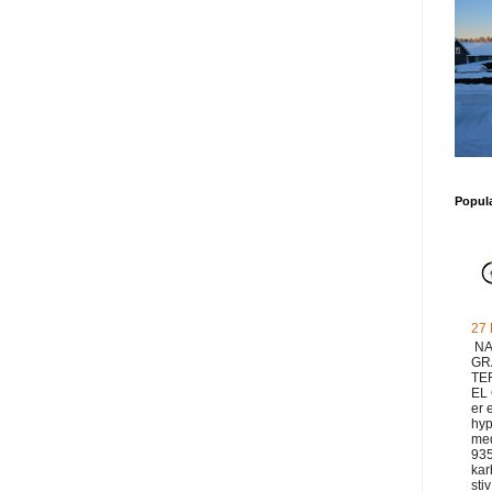
Popul
27
NA
GR
TE
EL
er 
hyp
med
93
ka
sti