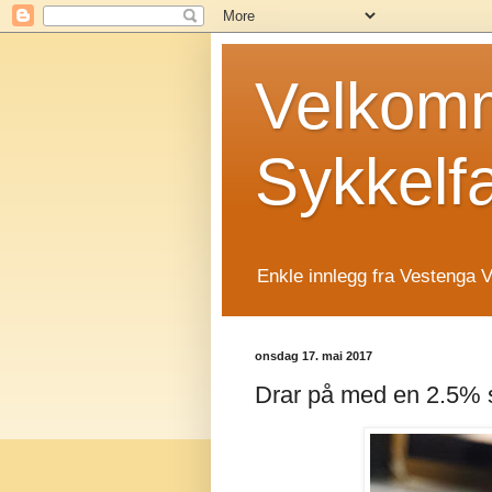
Velkomm
Sykkelf
Enkle innlegg fra Vestenga V
onsdag 17. mai 2017
Drar på med en 2.5% s