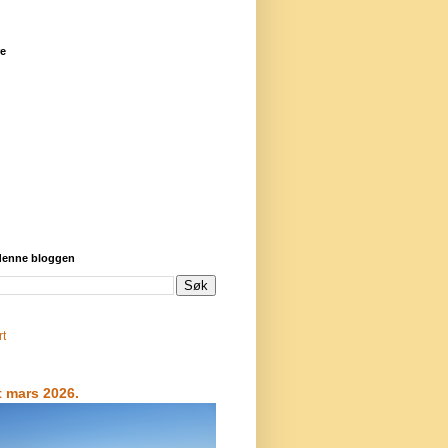
re
 denne bloggen
rt
t mars 2026.