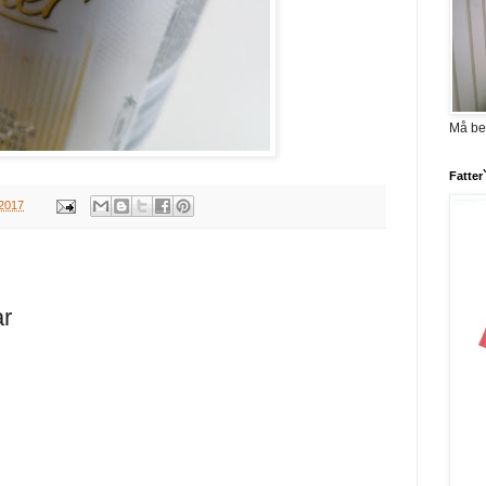
Må be
Fatter
 2017
ar