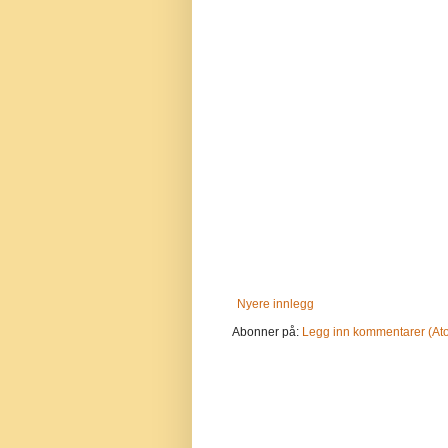
Nyere innlegg
Abonner på:
Legg inn kommentarer (At