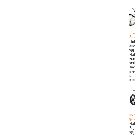
Pla
Sup
Hel
all
var
Na
ver
ser
syk
me
ram
med
ne 
gata
Na
Big
syk