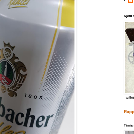
Kjetil
Twitte
Rapp
Timia