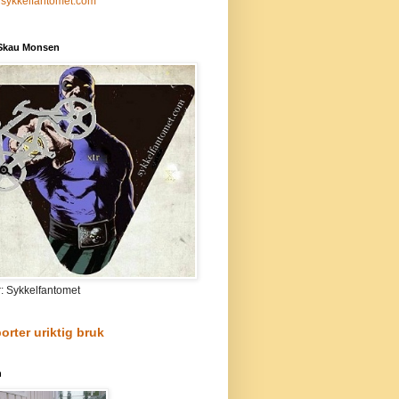
sykkelfantomet.com
 Skau Monsen
r: Sykkelfantomet
orter uriktig bruk
n