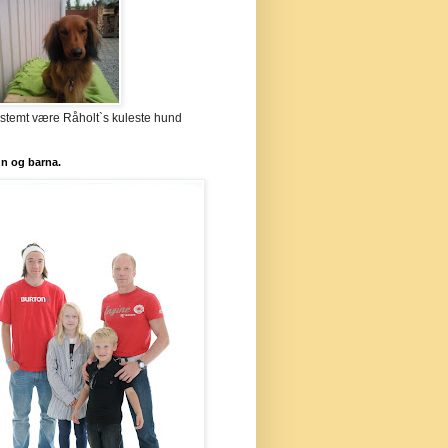
stemt være Råholt`s kuleste hund
`n og barna.