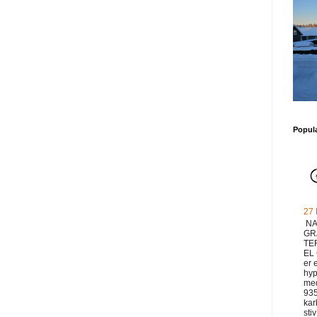
Popul
27
NA
GR
TE
EL
er 
hyp
med
93
ka
sti