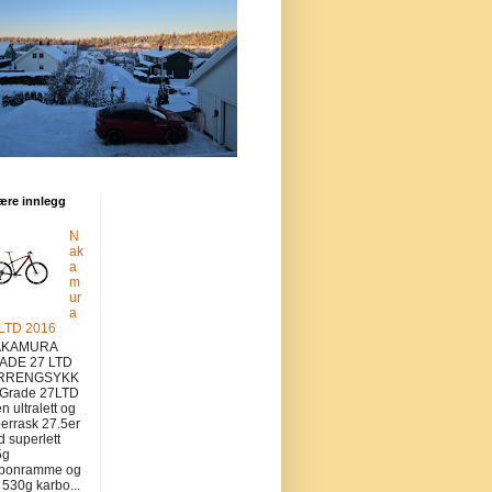
ære innlegg
N
ak
a
m
ur
a
 LTD 2016
KAMURA
ADE 27 LTD
RRENGSYKK
 Grade 27LTD
en ultralett og
errask 27.5er
 superlett
5g
rbonramme og
v 530g karbo...