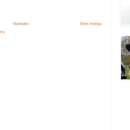
Startsiden
Eldre innlegg
om)