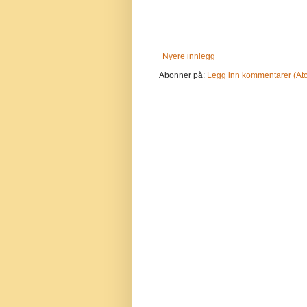
Nyere innlegg
Abonner på:
Legg inn kommentarer (At