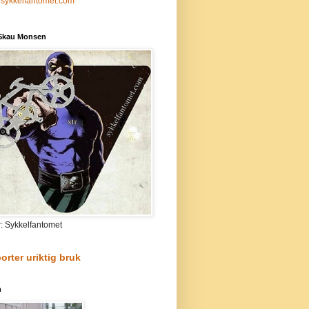
sykkelfantomet.com
 Skau Monsen
r: Sykkelfantomet
orter uriktig bruk
n