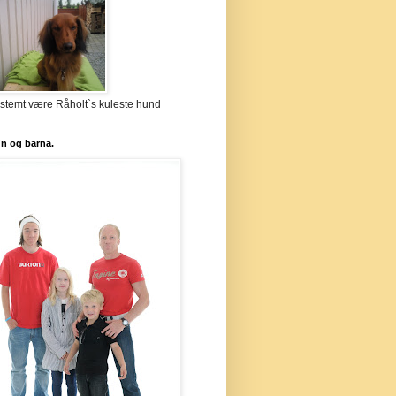
stemt være Råholt`s kuleste hund
`n og barna.