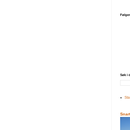
Følge
Søk i
Sta
Snar