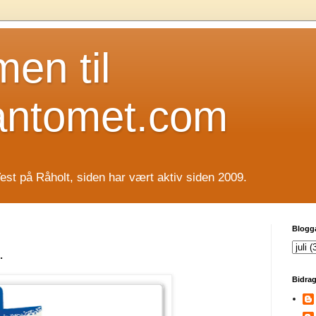
en til
antomet.com
est på Råholt, siden har vært aktiv siden 2009.
Blogg
.
Bidrag