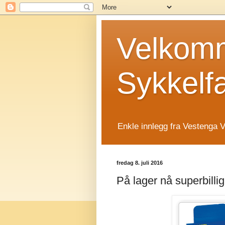
Velkomm
Sykkelf
Enkle innlegg fra Vestenga V
fredag 8. juli 2016
På lager nå superbillig