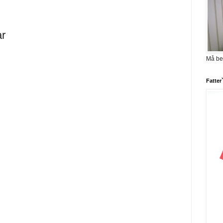
ar
Må be
Fatter