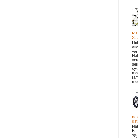
Pla
Sup
Hel
all
var
Na
ver
ser
syk
me
ram
med
ne 
gata
Na
Big
syk