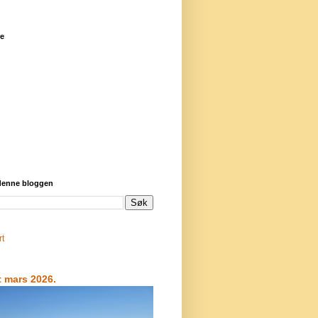
re
 denne bloggen
rt
t mars 2026.