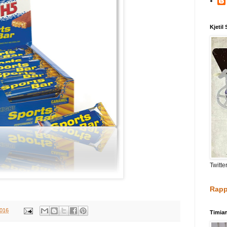
Kjetil
Twitte
Rapp
2016
Timia